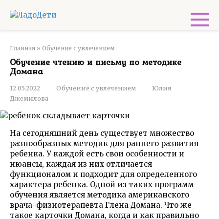
Перейти
к
контенту
Главная
»
Обучение с увлечением
Обучение чтению и письму по методике
Домана
12.05.2022
Обучение с увлечением
Юлия
Джемилова
На сегодняшний день существует множество
разнообразных методик для раннего развития
ребенка. У каждой есть свои особенности и
нюансы, каждая из них отличается
функционалом и подходит для определенного
характера ребенка. Одной из таких программ
обучения является методика американского
врача-физиотерапевта Глена Домана. Что же
такое карточки Домана, когда и как правильно