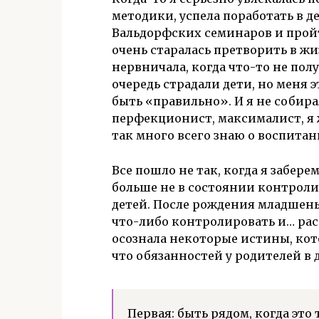
методики, успела поработать в д
Вальдорфских семинаров и пройт
очень старалась претворить в ж
нервничала, когда что-то не пол
очередь страдали дети, но меня э
быть «правильно». И я не собира
перфекционист, максималист, я 
так много всего знаю о воспитан
Все пошло не так, когда я забере
больше не в состоянии контрол
детей. После рождения младшень
что-либо контролировать и… расс
осознала некоторые истины, кото
что обязанностей у родителей в 
Первая: быть рядом, когда это 