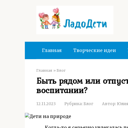
Перейти
к
контенту
Главная
Творческие идеи
Главная
»
Блог
Быть рядом или отпуст
воспитании?
12.11.2023
Рубрика:
Блог
Автор:
Юлия
Когда-то я серьезно увлекалась 