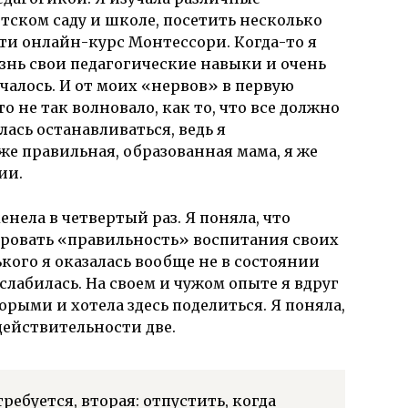
етском саду и школе, посетить несколько
и онлайн-курс Монтессори. Когда-то я
изнь свои педагогические навыки и очень
учалось. И от моих «нервов» в первую
то не так волновало, как то, что все должно
лась останавливаться, ведь я
же правильная, образованная мама, я же
ии.
менела в четвертый раз. Я поняла, что
ировать «правильность» воспитания своих
кого я оказалась вообще не в состоянии
лабилась. На своем и чужом опыте я вдруг
рыми и хотела здесь поделиться. Я поняла,
действительности две.
требуется, вторая: отпустить, когда